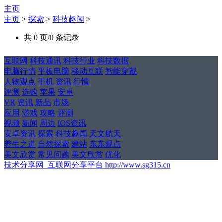
主页
主页
>
探索
>
科技趣闻
>
共 0 页/0 条记录
互联网
科技通讯
科技行业
科技数据
电脑行情
平板电脑
移动互联
智能穿戴
人物观点
手机
资讯
行情
评测
选购
苹果
安卓
VR
资讯
新品
市场
应用
游戏
攻略
评测
视频
新闻
周边
IOS资讯
安卓资讯
探索
科技趣闻
天文航天
养生之道
自然探索
建站
东东观点
美文欣赏
常见问题
美文欣赏
优化
技术分享网_互联网分享平台 http://www.sg315.cn